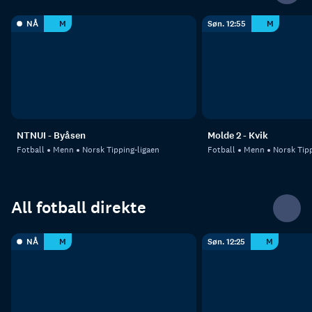
NÅ
M
Søn. 12:55
M
NTNUI - Byåsen
Molde 2 - Kvik
Fotball
Menn
Norsk Tipping-ligaen
Fotball
Menn
Norsk Tipp
All fotball direkte
NÅ
M
Søn. 12:25
M