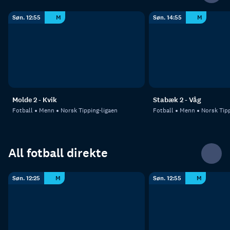
Søn. 12:55
M
Søn. 14:55
M
Molde 2 - Kvik
Stabæk 2 - Våg
Fotball
Menn
Norsk Tipping-ligaen
Fotball
Menn
Norsk Tipp
All fotball direkte
Søn. 12:25
M
Søn. 12:55
M