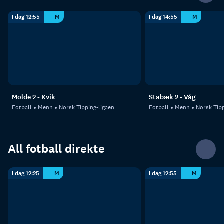
I dag 12:55
M
I dag 14:55
M
Molde 2 - Kvik
Stabæk 2 - Våg
Fotball
Menn
Norsk Tipping-ligaen
Fotball
Menn
Norsk Tipp
All fotball direkte
I dag 12:25
M
I dag 12:55
M