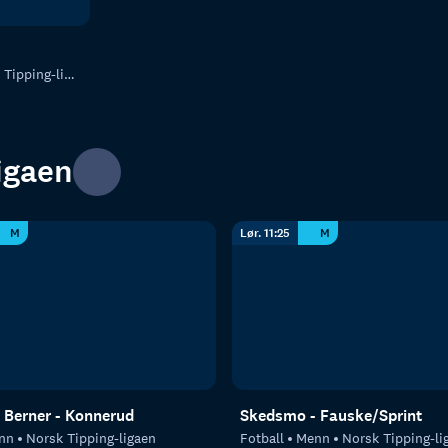
ipping-ligaen
igaen
M
Lør. 11:25
M
 Berner - Konnerud
Skedsmo - Fauske/Sprint
nn
Norsk Tipping-ligaen
Fotball
Menn
Norsk Tipping-li