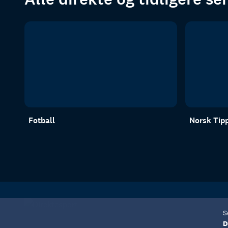
Fotball
Norsk Tipp
S
D