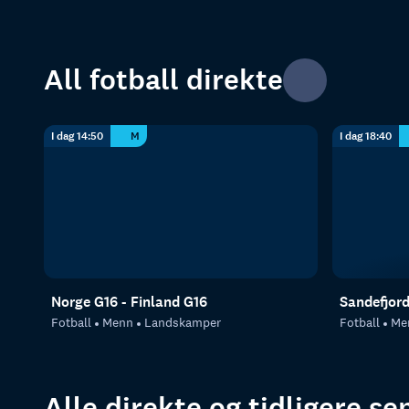
All fotball direkte
I dag 14:50
M
I dag 18:40
Norge G16 - Finland G16
Sandefjor
Fotball
Menn
Landskamper
Fotball
Me
Alle direkte og tidligere s