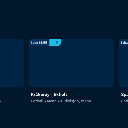
I dag 18:55
M
I da
Kråkerøy - Ekholt
Spa
n
Fotball
Menn
4. divisjon, menn
Fot