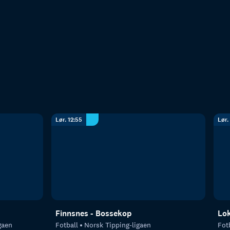
Lør. 12:55
Lør.
Finnsnes - Bossekop
Lok
gaen
Fotball
Norsk Tipping-ligaen
Fot