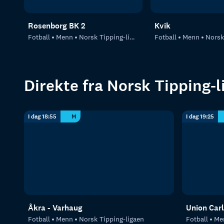
Rosenborg BK 2
Kvik
Fotball
Menn
Norsk Tipping-ligaen
Fotball
Menn
Norsk T
Direkte fra Norsk Tipping-l
I dag 18:55
M
I dag 19:25
Åkra - Varhaug
Union Carl
Fotball
Menn
Norsk Tipping-ligaen
Fotball
Me