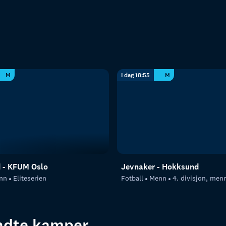
M
I dag 18:55
M
d - KFUM Oslo
Jevnaker - Hokksund
nn
Eliteserien
Fotball
Menn
4. divisjon, men
endte kamper