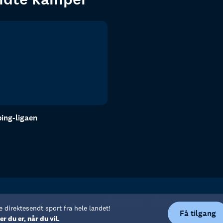
ing-ligaen
Personvern
Hjelp
e direktesendt sport fra hele landet!
Få tilgang
er du er, når du vil.