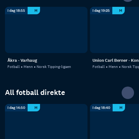
I dag 18:55
M
I dag 19:25
M
Åkra - Varhaug
Union Carl Berner - Ko
Fotball
Menn
Norsk Tipping-ligaen
Fotball
Menn
Norsk Tipp
All fotball direkte
I dag 14:50
M
I dag 18:40
M