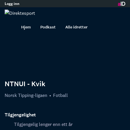
Logg inn
innhold
Hjem
Podkast
Alle idretter
NTNUI - Kvik
Norsk Tipping-ligaen
Fotball
Tilgjengelighet
Tilgjengelig lenger enn ett år