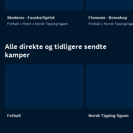
Skedsmo - Fauske/Sprint
Finnsnes - Bossekop
Fotball
Menn
Norsk Tipping-ligaen
Fotball
Norsk Tipping-lig
Alle direkte og tidligere sendte
kamper
Fotball
Norsk Tipping-ligaen