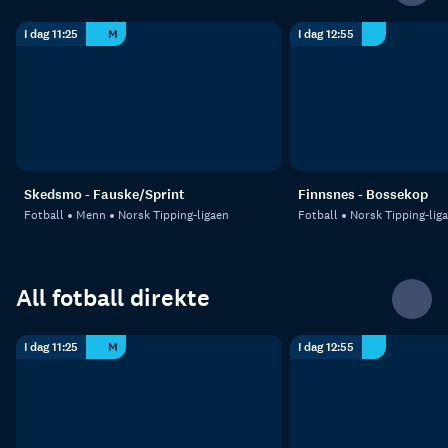
I dag 11:25
M
I dag 12:55
Skedsmo - Fauske/Sprint
Finnsnes - Bossekop
Fotball
Menn
Norsk Tipping-ligaen
Fotball
Norsk Tipping-lig
All fotball direkte
I dag 11:25
M
I dag 12:55