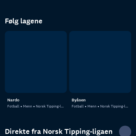
Følg lagene
Nardo
Byåsen
Fotball
Menn
Norsk Tipping-ligaen
Fotball
Menn
Norsk Tipping-ligaen
Direkte fra Norsk Tipping-ligaen