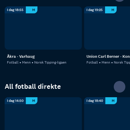
I dag 18:55
M
I dag 19:25
M
Åkra - Varhaug
Union Carl Berner - Ko
Fotball
Menn
Norsk Tipping-ligaen
Fotball
Menn
Norsk Tipp
All fotball direkte
I dag 14:50
M
I dag 18:40
M