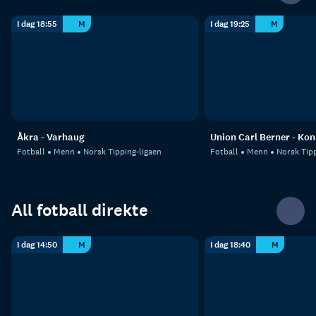
I dag 18:55
M
I dag 19:25
M
Åkra - Varhaug
Union Carl Berner - Ko
Fotball
Menn
Norsk Tipping-ligaen
Fotball
Menn
Norsk Tipp
All fotball direkte
I dag 14:50
M
I dag 18:40
M