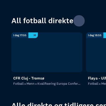
All fotball direkte
I dag 17:55
M
I dag 18:55
CFR Cluj - Tromsø
Fløya - Ul
Fotball
Menn
Kvalifisering Europa Conference League
Fotball
Me
Alle direkte og tidligere s