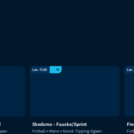
Lør. 11:25
M
Lør.
d
Skedsmo - Fauske/Sprint
Fin
gaen
Fotball
Menn
Norsk Tipping-ligaen
Fot