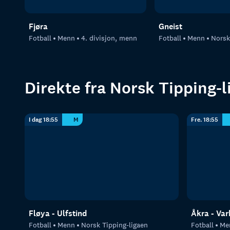
Fjøra
Gneist
Fotball
Menn
4. divisjon, menn
Fotball
Menn
Norsk T
Direkte fra Norsk Tipping-l
I dag 18:55
M
Fre. 18:55
Fløya - Ulfstind
Åkra - Va
Fotball
Menn
Norsk Tipping-ligaen
Fotball
Me