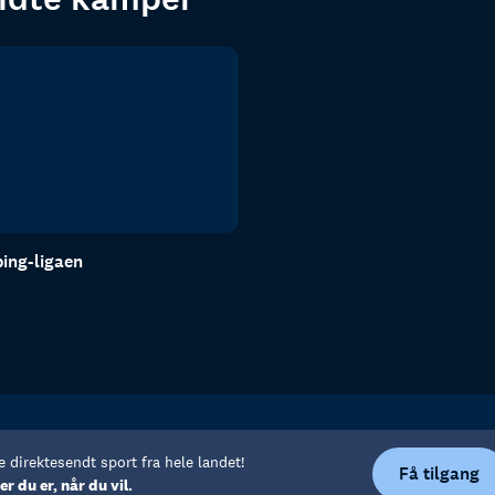
ing-ligaen
Personvern
Hjelp
e direktesendt sport fra hele landet!
Få tilgang
er du er, når du vil.