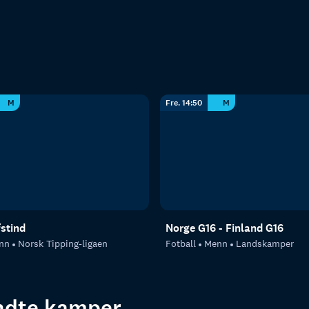
M
Fre. 14:50
M
fstind
Norge G16 - Finland G16
nn
Norsk Tipping-ligaen
Fotball
Menn
Landskamper
endte kamper