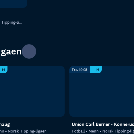
ipping-ligaen
igaen
M
Fre. 19:25
M
rhaug
Union Carl Berner - Konneru
nn
Norsk Tipping-ligaen
Fotball
Menn
Norsk Tipping-li