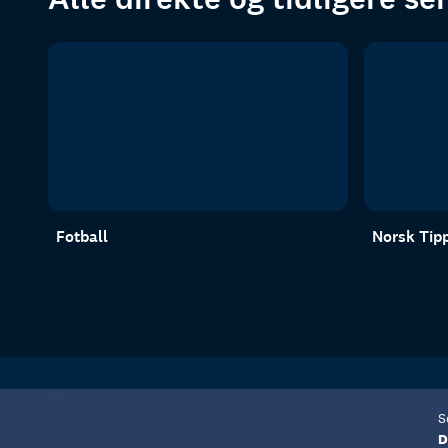
Fotball
Norsk Tipp
S
D