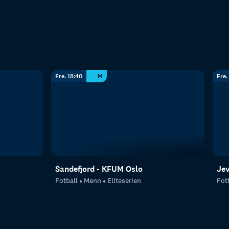
Fre. 18:40
M
Fre.
Sandefjord - KFUM Oslo
Je
Fotball
Menn
Eliteserien
Fot