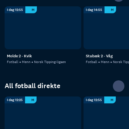
I dag 12:55
M
I dag 14:55
M
Molde 2 - Kvik
Stabæk 2 - Våg
Fotball
Menn
Norsk Tipping-ligaen
Fotball
Menn
Norsk Tipp
All fotball direkte
I dag 12:25
M
I dag 12:55
M