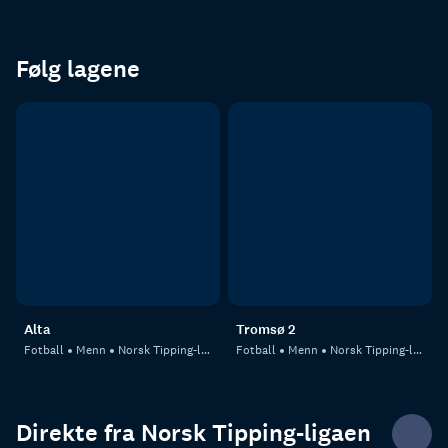
Følg lagene
Alta
Tromsø 2
Fotball
Menn
Norsk Tipping-ligaen
Fotball
Menn
Norsk Tipping-ligaen
Direkte fra Norsk Tipping-ligaen