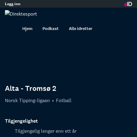
Logg inn
innhold
Hjem
Podkast
Alle idretter
Alta - Tromsø 2
Norsk Tipping-ligaen
Fotball
Tilgjengelighet
Tilgjengelig lenger enn ett år