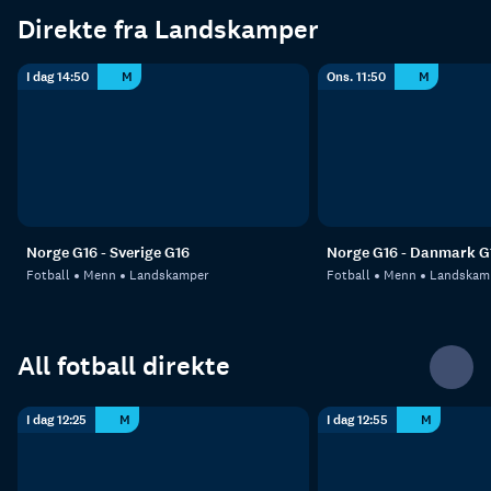
Direkte fra Landskamper
I dag 14:50
M
Ons. 11:50
M
Norge G16 - Sverige G16
Norge G16 - Danmark G
Fotball
Menn
Landskamper
Fotball
Menn
Landskam
All fotball direkte
I dag 12:25
M
I dag 12:55
M