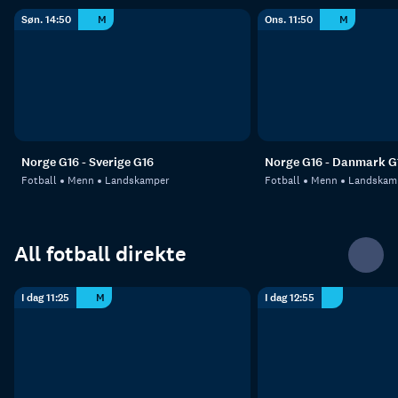
Søn. 14:50
M
Ons. 11:50
M
Norge G16 - Sverige G16
Norge G16 - Danmark G
Fotball
Menn
Landskamper
Fotball
Menn
Landskam
All fotball direkte
I dag 11:25
M
I dag 12:55