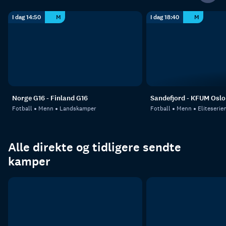
I dag 14:50
M
I dag 18:40
M
Norge G16 - Finland G16
Sandefjord - KFUM Oslo
Fotball
Menn
Landskamper
Fotball
Menn
Eliteserie
Alle direkte og tidligere sendte
kamper