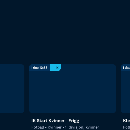
I dag 12:55
K
I da
IK Start Kvinner - Frigg
Kle
n
Fotball
Kvinner
1. divisjon, kvinner
Fot