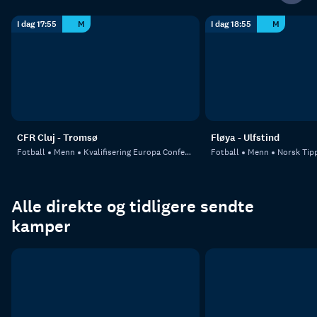
I dag 17:55
M
I dag 18:55
M
CFR Cluj - Tromsø
Fløya - Ulfstind
Fotball
Menn
Kvalifisering Europa Conference League
Fotball
Menn
Norsk Tipp
Alle direkte og tidligere sendte
kamper