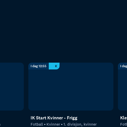
I dag 12:55
K
I da
IK Start Kvinner - Frigg
Kle
n
Fotball
Kvinner
1. divisjon, kvinner
Fot