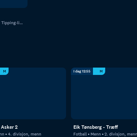
ipping-ligaen
M
I dag 12:55
M
 Asker 2
Eik Tønsberg - Træff
nn
4. divisjon, menn
Fotball
Menn
2. divisjon, men