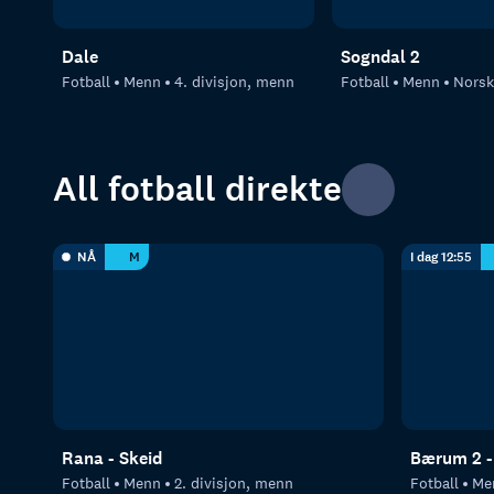
Dale
Sogndal 2
Fotball
Menn
4. divisjon, menn
Fotball
Menn
Norsk T
All fotball direkte
NÅ
M
I dag 12:55
Rana - Skeid
Bærum 2 -
Fotball
Menn
2. divisjon, menn
Fotball
Me