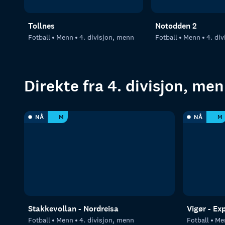
Tollnes
Notodden 2
Fotball
Menn
4. divisjon, menn
Fotball
Menn
4. di
Direkte fra 4. divisjon, me
NÅ
M
NÅ
M
Stakkevollan - Nordreisa
Vigør - Ex
Fotball
Menn
4. divisjon, menn
Fotball
Me