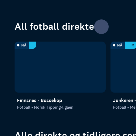
All fotball direkte
NÅ
NÅ
M
Finnsnes - Bossekop
Junkeren -
Fotball
Norsk Tipping-ligaen
Fotball
Me
Alle direkte og tidligere s