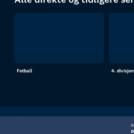
Fotball
4. divisjo
S
D