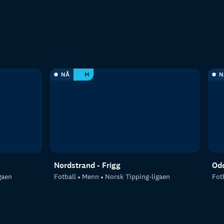
NÅ
M
N
Nordstrand - Frigg
Odd
gaen
Fotball
Menn
Norsk Tipping-ligaen
Fot