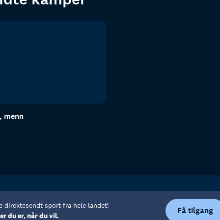
n, menn
Personvern
Hjelp
e direktesendt sport fra hele landet!
Få tilgang
er du er, når du vil.