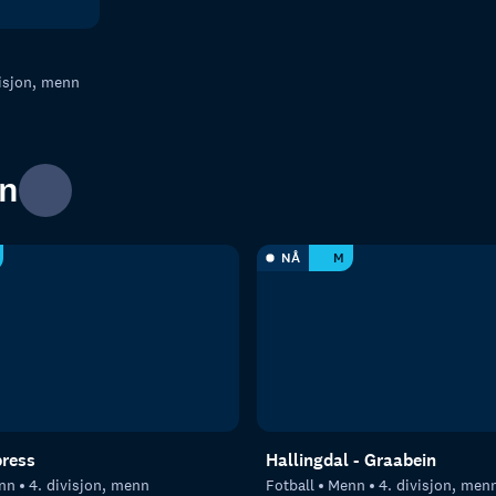
visjon, menn
nn
NÅ
M
press
Hallingdal - Graabein
nn
4. divisjon, menn
Fotball
Menn
4. divisjon, men