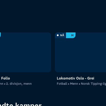
NÅ
M
 Follo
Lokomotiv Oslo - Grei
nn
2. divisjon, menn
Fotball
Menn
Norsk Tipping-li
endte kamper