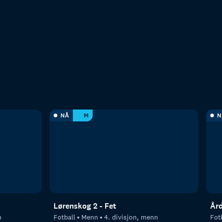
NÅ
M
N
Lørenskog 2 - Fet
Ård
n
Fotball
Menn
4. divisjon, menn
Fot