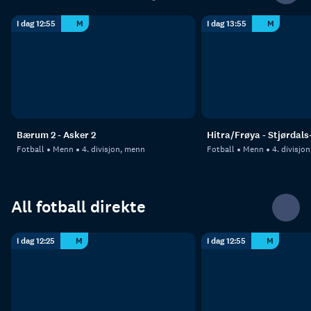
I dag 12:55
M
I dag 13:55
M
Bærum 2 - Asker 2
Hitra/Frøya - Stjørdals
Fotball
Menn
4. divisjon, menn
Fotball
Menn
4. divisjo
All fotball direkte
I dag 12:25
M
I dag 12:55
M