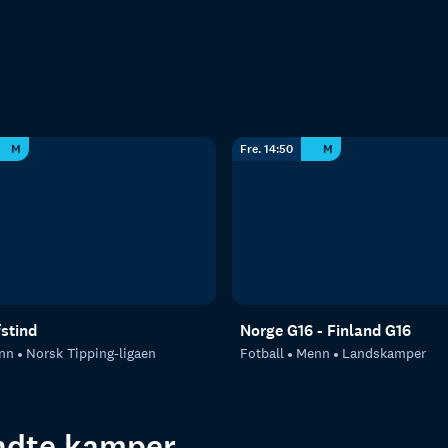
M
Fre. 14:50
M
fstind
Norge G16 - Finland G16
nn
Norsk Tipping-ligaen
Fotball
Menn
Landskamper
endte kamper