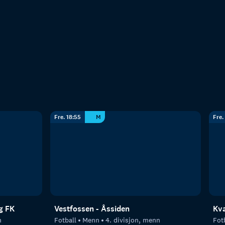
Fre. 18:55
M
Fre.
g FK
Vestfossen - Åssiden
Kva
n
Fotball
Menn
4. divisjon, menn
Fot