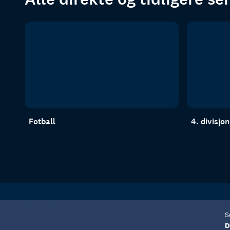
Fotball
4. divisjo
S
D