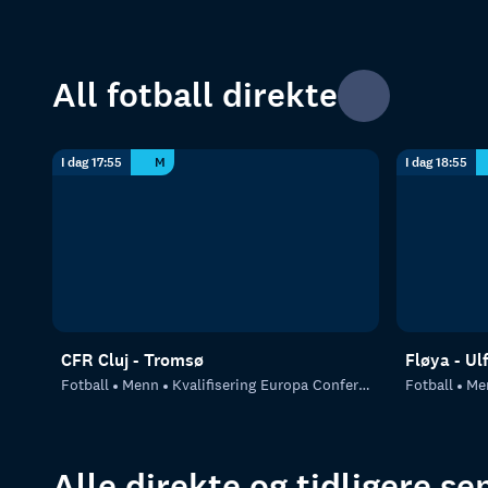
All fotball direkte
I dag 17:55
M
I dag 18:55
CFR Cluj - Tromsø
Fløya - Ul
Fotball
Menn
Kvalifisering Europa Conference League
Fotball
Me
Alle direkte og tidligere s