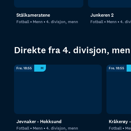
Stålkameratene
Junkeren 2
Fotball
Menn
4. divisjon, menn
Fotball
Menn
4. di
Direkte fra 4. divisjon, me
Fre. 18:55
M
Fre. 18:55
Jevnaker - Hokksund
Kråkerøy -
Fotball
Menn
4. divisjon, menn
Fotball
Me