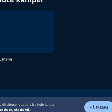
n, menn
Personvern
Hjelp
e direktesendt sport fra hele landet!
Få tilgang
er du er, når du vil.