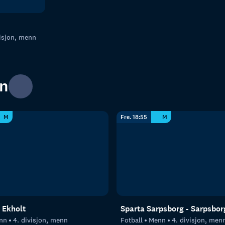
visjon, menn
nn
M
Fre. 18:55
M
 Ekholt
Sparta Sarpsborg - Sarpsbor
nn
4. divisjon, menn
Fotball
Menn
4. divisjon, men