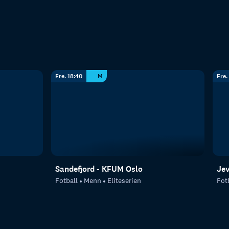
Fre. 18:40
M
Fre.
Sandefjord - KFUM Oslo
Je
Fotball
Menn
Eliteserien
Fot