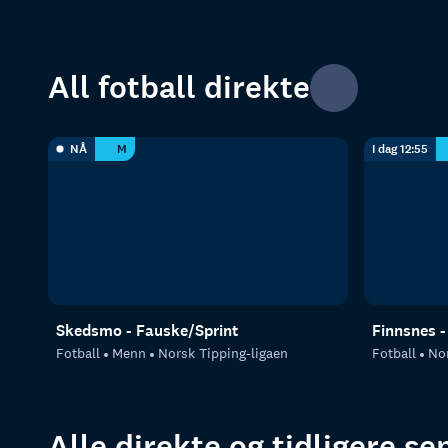
All fotball direkte
NÅ
M
I dag 12:55
Skedsmo - Fauske/Sprint
Finnsnes 
Fotball
Menn
Norsk Tipping-ligaen
Fotball
Nor
Alle direkte og tidligere s