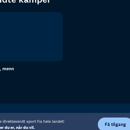
n, menn
Personvern
Hjelp
e direktesendt sport fra hele landet!
Få tilgang
er du er, når du vil.