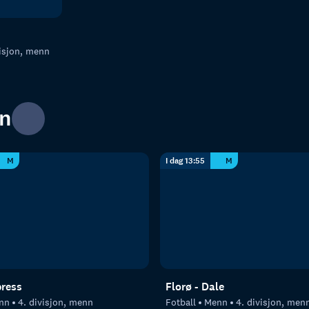
visjon, menn
nn
M
I dag 13:55
M
press
Florø - Dale
nn
4. divisjon, menn
Fotball
Menn
4. divisjon, men