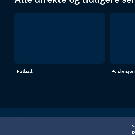
Fotball
4. divisjo
S
D