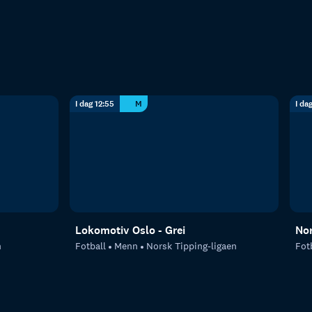
I dag 12:55
M
I da
Lokomotiv Oslo - Grei
Nor
n
Fotball
Menn
Norsk Tipping-ligaen
Fot