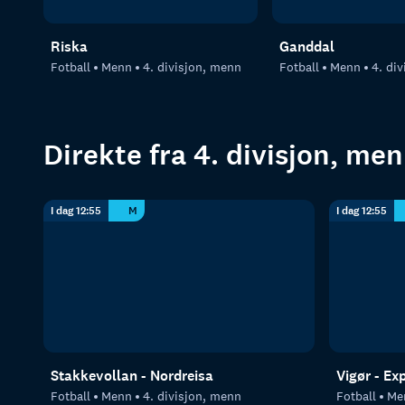
Riska
Ganddal
Fotball
Menn
4. divisjon, menn
Fotball
Menn
4. di
Direkte fra 4. divisjon, me
I dag 12:55
M
I dag 12:55
Stakkevollan - Nordreisa
Vigør - Ex
Fotball
Menn
4. divisjon, menn
Fotball
Me