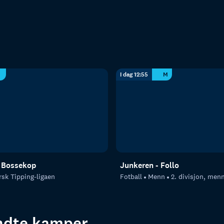
I dag 12:55
M
- Bossekop
Junkeren - Follo
sk Tipping-ligaen
Fotball
Menn
2. divisjon, men
endte kamper