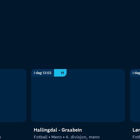
I dag 13:55
M
I da
Hallingdal - Graabein
Lør
n
Fotball
Menn
4. divisjon, menn
Fot