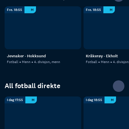
Fre. 18:55
M
Fre. 18:55
M
Jevnaker - Hokksund
Kråkerøy - Ekholt
Fotball
Menn
4. divisjon, menn
Fotball
Menn
4. divisjo
All fotball direkte
I dag 17:55
M
I dag 18:55
M