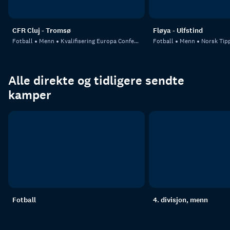
CFR Cluj - Tromsø
Fløya - Ulfstind
Fotball
Menn
Kvalifisering Europa Conference League
Fotball
Menn
Norsk Tipp
Alle direkte og tidligere sendte
kamper
Fotball
4. divisjon, menn