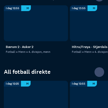
I dag 12:55
M
I dag 13:55
M
Bærum 2 - Asker 2
Hitra/Frøya - Stjørdals
Fotball
Menn
4. divisjon, menn
Fotball
Menn
4. divisjo
All fotball direkte
I dag 12:25
M
I dag 12:55
M