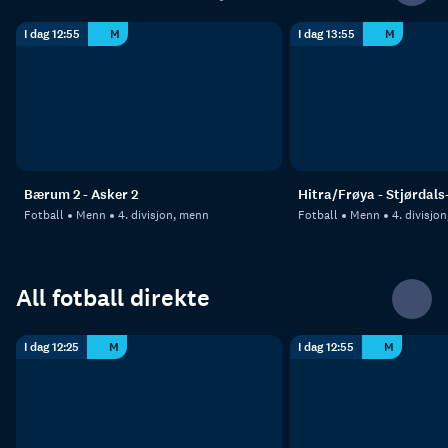
I dag 12:55
M
I dag 13:55
M
Bærum 2 - Asker 2
Hitra/Frøya - Stjørdals
Fotball
Menn
4. divisjon, menn
Fotball
Menn
4. divisjo
All fotball direkte
I dag 12:25
M
I dag 12:55
M