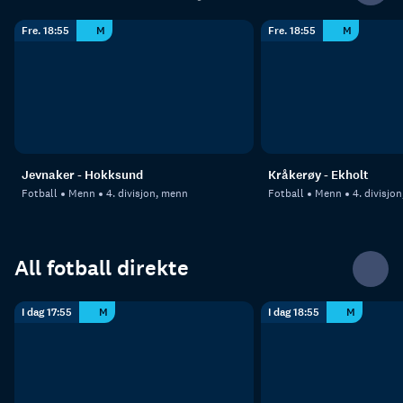
Fre. 18:55
M
Fre. 18:55
M
Jevnaker - Hokksund
Kråkerøy - Ekholt
Fotball
Menn
4. divisjon, menn
Fotball
Menn
4. divisjo
All fotball direkte
I dag 17:55
M
I dag 18:55
M