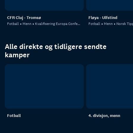
CFR Cluj - Tromsø
Fløya - Ulfstind
Fotball
Menn
Kvalifisering Europa Conference League
Fotball
Menn
Norsk Tipp
Alle direkte og tidligere sendte
kamper
Fotball
4. divisjon, menn