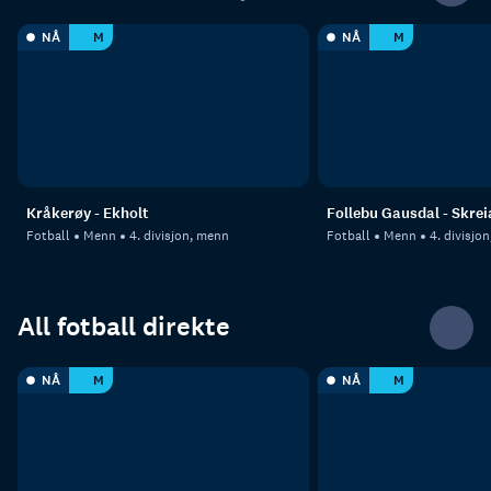
NÅ
M
NÅ
M
Kråkerøy - Ekholt
Follebu Gausdal - Skrei
Fotball
Menn
4. divisjon, menn
Fotball
Menn
4. divisjo
All fotball direkte
NÅ
M
NÅ
M