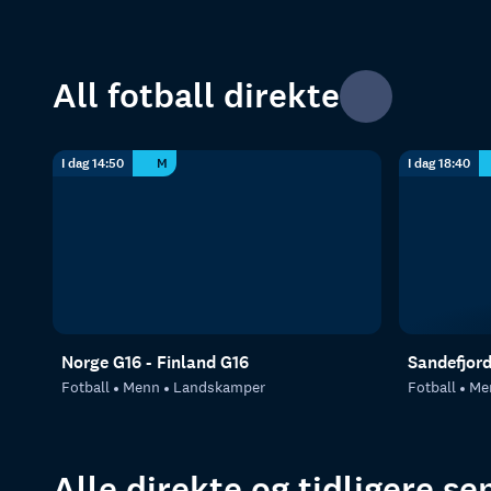
All fotball direkte
I dag 14:50
M
I dag 18:40
Norge G16 - Finland G16
Sandefjor
Fotball
Menn
Landskamper
Fotball
Me
Alle direkte og tidligere s