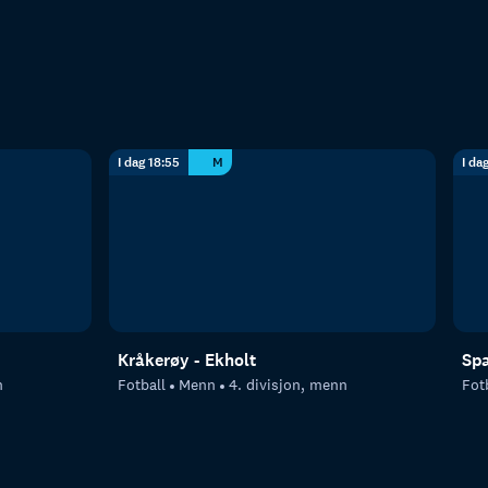
I dag 18:55
M
I da
Kråkerøy - Ekholt
Spa
n
Fotball
Menn
4. divisjon, menn
Fot