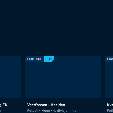
I dag 18:55
M
I da
g FK
Vestfossen - Åssiden
Kva
n
Fotball
Menn
4. divisjon, menn
Fot