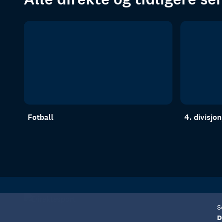
Fotball
4. divisjo
S
D