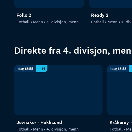
Follo 2
Ready 2
Fotball
Menn
4. divisjon, menn
Fotball
Menn
4. di
Direkte fra 4. divisjon, me
I dag 18:55
M
I dag 18:55
Jevnaker - Hokksund
Kråkerøy -
Fotball
Menn
4. divisjon, menn
Fotball
Me