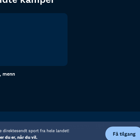
n, menn
Personvern
Hjelp
e direktesendt sport fra hele landet!
Få tilgang
er du er, når du vil.