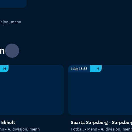
visjon, menn
nn
M
I dag 18:55
M
 Ekholt
Sparta Sarpsborg - Sarpsbor
nn
4. divisjon, menn
Fotball
Menn
4. divisjon, men