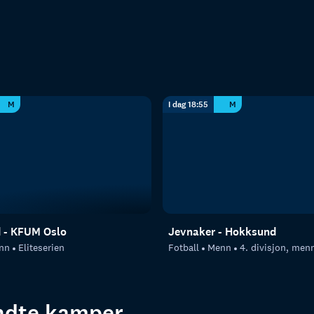
M
I dag 18:55
M
d - KFUM Oslo
Jevnaker - Hokksund
nn
Eliteserien
Fotball
Menn
4. divisjon, men
endte kamper