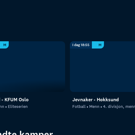
M
I dag 18:55
M
d - KFUM Oslo
Jevnaker - Hokksund
nn
Eliteserien
Fotball
Menn
4. divisjon, men
endte kamper