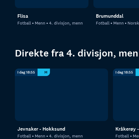
Flisa
Brumunddal
Fotball
Menn
4. divisjon, menn
Fotball
Menn
Norsk T
Direkte fra 4. divisjon, me
I dag 18:55
M
I dag 18:55
Jevnaker - Hokksund
Kråkerøy -
Fotball
Menn
4. divisjon, menn
Fotball
Me