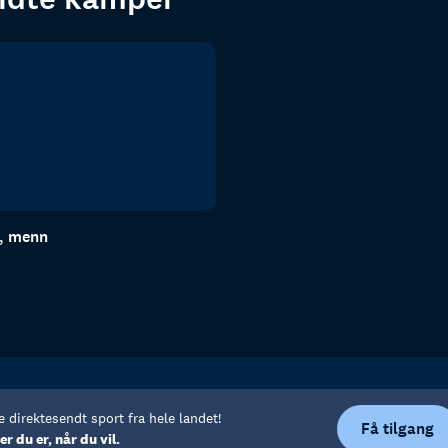
n, menn
Personvern
Hjelp
e direktesendt sport fra hele landet!
Få tilgang
er du er, når du vil.