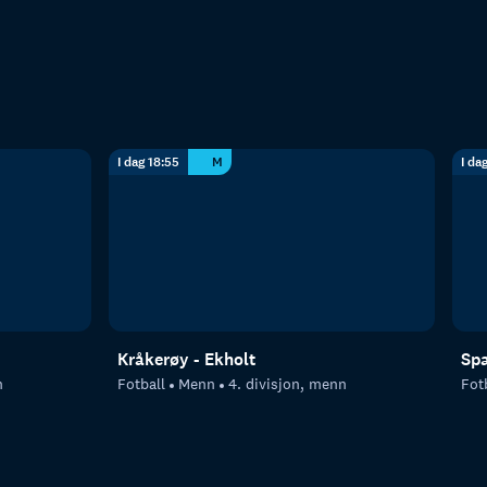
I dag 18:55
M
I da
Kråkerøy - Ekholt
Spa
n
Fotball
Menn
4. divisjon, menn
Fot