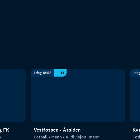
I dag 18:55
M
I da
g FK
Vestfossen - Åssiden
Kva
n
Fotball
Menn
4. divisjon, menn
Fot