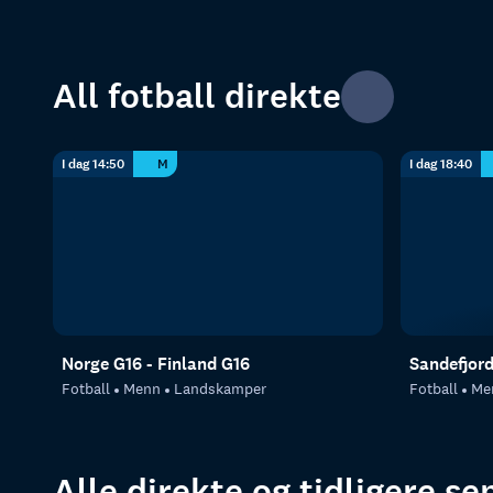
All fotball direkte
I dag 14:50
M
I dag 18:40
Norge G16 - Finland G16
Sandefjor
Fotball
Menn
Landskamper
Fotball
Me
Alle direkte og tidligere s