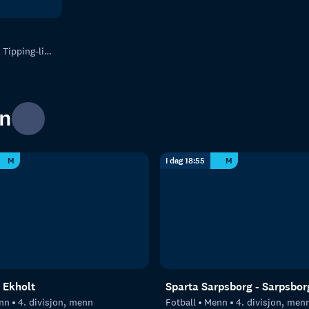
ipping-ligaen
nn
M
I dag 18:55
M
 Ekholt
Sparta Sarpsborg - Sarpsbor
nn
4. divisjon, menn
Fotball
Menn
4. divisjon, men