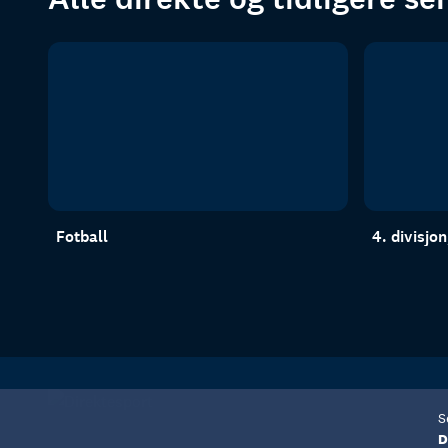
Fotball
4. divisjo
S
D