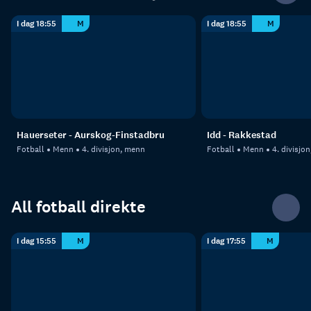
I dag 18:55
M
I dag 18:55
M
Hauerseter - Aurskog-Finstadbru
Idd - Rakkestad
Fotball
Menn
4. divisjon, menn
Fotball
Menn
4. divisjo
All fotball direkte
I dag 15:55
M
I dag 17:55
M