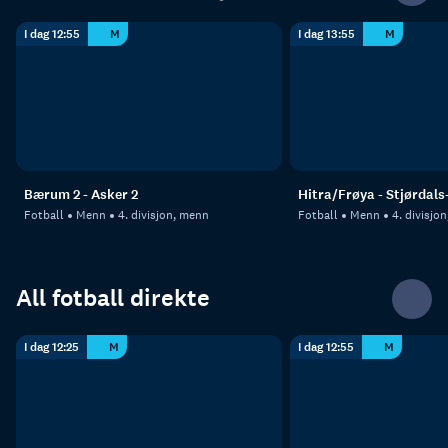
I dag 12:55
M
I dag 13:55
M
Bærum 2 - Asker 2
Hitra/Frøya - Stjørdals
Fotball
Menn
4. divisjon, menn
Fotball
Menn
4. divisjo
All fotball direkte
I dag 12:25
M
I dag 12:55
M