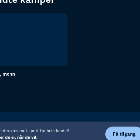
n, menn
Personvern
Hjelp
e direktesendt sport fra hele landet!
Få tilgang
er du er, når du vil.