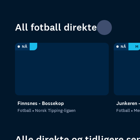
All fotball direkte
NÅ
NÅ
M
Finnsnes - Bossekop
Junkeren -
Fotball
Norsk Tipping-ligaen
Fotball
Me
Alle direkte og tidligere s