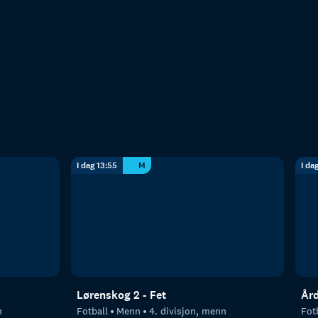
I dag 13:55
M
I da
Lørenskog 2 - Fet
Ård
n
Fotball
Menn
4. divisjon, menn
Fot