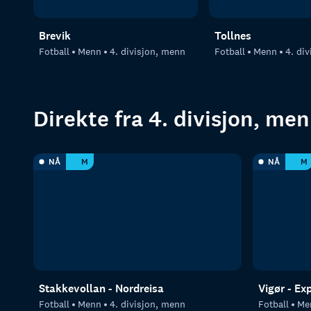
Brevik
Tollnes
Fotball
Menn
4. divisjon, menn
Fotball
Menn
4. di
Direkte fra 4. divisjon, me
NÅ
M
NÅ
M
Stakkevollan - Nordreisa
Vigør - Ex
Fotball
Menn
4. divisjon, menn
Fotball
Me