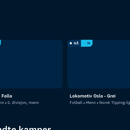
NÅ
M
 Follo
Lokomotiv Oslo - Grei
nn
2. divisjon, menn
Fotball
Menn
Norsk Tipping-li
endte kamper