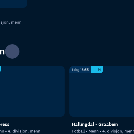
visjon, menn
nn
I dag 13:55
M
press
Hallingdal - Graabein
nn
4. divisjon, menn
Fotball
Menn
4. divisjon, men