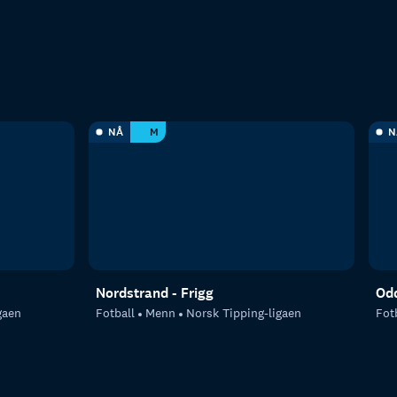
NÅ
M
N
Nordstrand - Frigg
Odd
gaen
Fotball
Menn
Norsk Tipping-ligaen
Fot