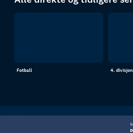
Fotball
4. divisjo
S
D