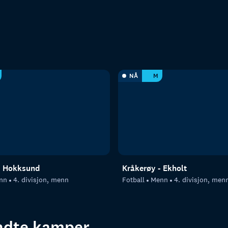
NÅ
M
- Hokksund
Kråkerøy - Ekholt
nn
4. divisjon, menn
Fotball
Menn
4. divisjon, men
endte kamper