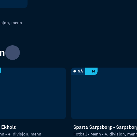
visjon, menn
nn
NÅ
M
 Ekholt
Sparta Sarpsborg - Sarpsbor
nn
4. divisjon, menn
Fotball
Menn
4. divisjon, men