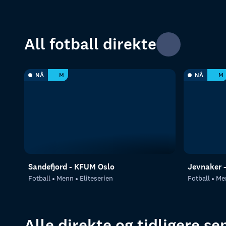
All fotball direkte
NÅ
M
NÅ
M
Sandefjord - KFUM Oslo
Jevnaker 
Fotball
Menn
Eliteserien
Fotball
Me
Alle direkte og tidligere s