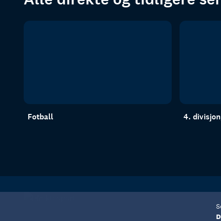
Fotball
4. divisjo
S
D