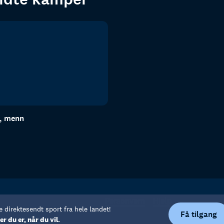
n, menn
Personvern
Hjelp
e direktesendt sport fra hele landet!
Få tilgang
er du er, når du vil.