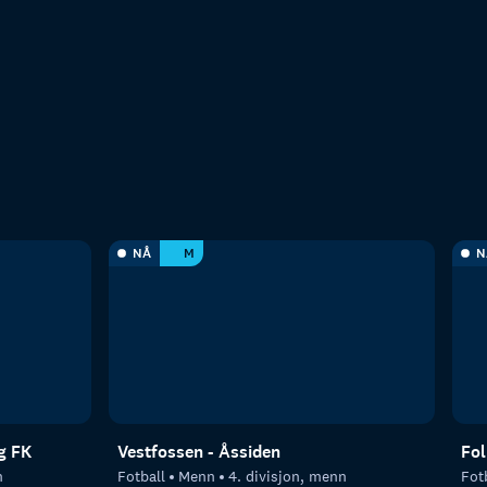
NÅ
M
N
g FK
Vestfossen - Åssiden
Fol
n
Fotball
Menn
4. divisjon, menn
Fot