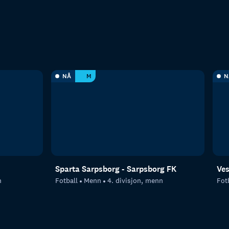
NÅ
M
N
Sparta Sarpsborg - Sarpsborg FK
Ves
n
Fotball
Menn
4. divisjon, menn
Fot