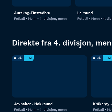
Aurskog-Finstadbru
Leirsund
Fotball
Menn
4. divisjon, menn
Fotball
Menn
4. di
Direkte fra 4. divisjon, me
NÅ
M
NÅ
M
Jevnaker - Hokksund
Kråkerøy -
Fotball
Menn
4. divisjon, menn
Fotball
Me