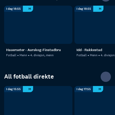
I dag 18:55
M
I dag 18:55
M
Hauerseter - Aurskog-Finstadbru
Idd - Rakkestad
Fotball
Menn
4. divisjon, menn
Fotball
Menn
4. divisjo
All fotball direkte
I dag 15:55
M
I dag 17:55
M