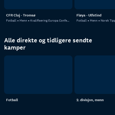
CFR Cluj - Tromsø
Fløya - Ulfstind
Fotball
Menn
Kvalifisering Europa Conference League
Fotball
Menn
Norsk Tipp
Alle direkte og tidligere sendte
kamper
Fotball
2. divisjon, menn