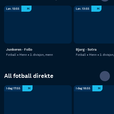
Lør. 12:55
M
Lør. 13:55
M
Junkeren - Follo
Bjarg - Sotra
Fotball
Menn
2. divisjon, menn
Fotball
Menn
2. divisjo
All fotball direkte
I dag 17:55
M
I dag 18:55
M