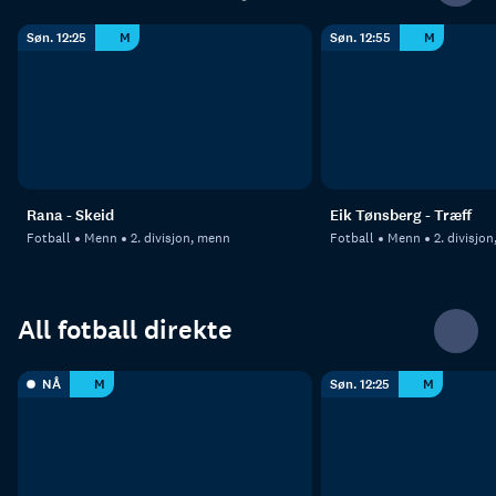
Søn. 12:25
M
Søn. 12:55
M
Rana - Skeid
Eik Tønsberg - Træff
Fotball
Menn
2. divisjon, menn
Fotball
Menn
2. divisjo
All fotball direkte
NÅ
M
Søn. 12:25
M