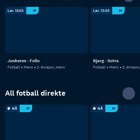
Lør. 12:55
M
Lør. 13:55
M
Junkeren - Follo
Bjarg - Sotra
Fotball
Menn
2. divisjon, menn
Fotball
Menn
2. divisjo
All fotball direkte
NÅ
M
NÅ
M