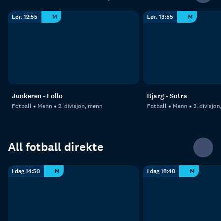
Lør. 12:55
M
Lør. 13:55
M
Junkeren - Follo
Bjarg - Sotra
Fotball
Menn
2. divisjon, menn
Fotball
Menn
2. divisjo
All fotball direkte
I dag 14:50
M
I dag 18:40
M