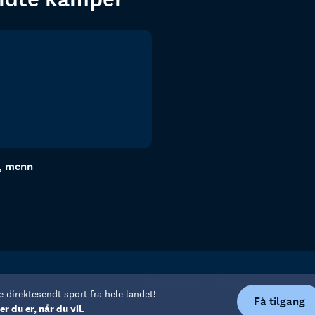
n, menn
Personvern
Hjelp
e direktesendt sport fra hele landet!
Få tilgang
er du er, når du vil.