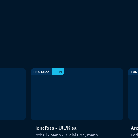
Lør. 13:55
M
Lør.
Hønefoss - Ull/Kisa
Are
n
Fotball
Menn
2. divisjon, menn
Fot