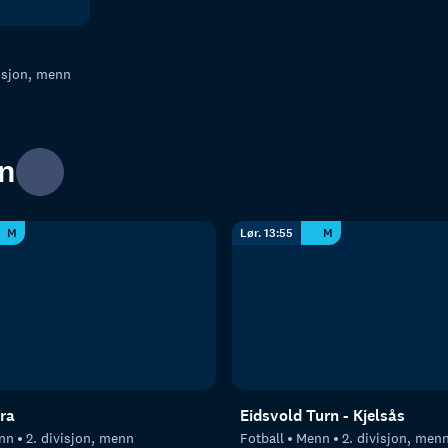
visjon, menn
nn
M
Lør. 13:55
M
tra
Eidsvold Turn - Kjelsås
nn
2. divisjon, menn
Fotball
Menn
2. divisjon, men