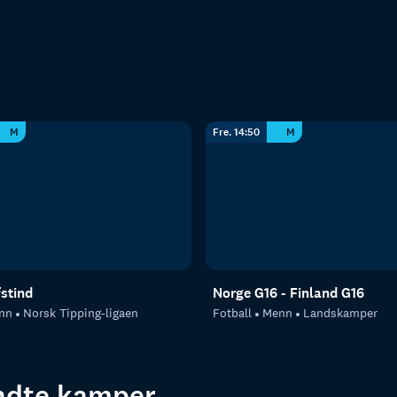
M
Fre. 14:50
M
fstind
Norge G16 - Finland G16
nn
Norsk Tipping-ligaen
Fotball
Menn
Landskamper
endte kamper