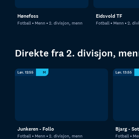
Hønefoss
Eidsvold TF
Fotball
Menn
2. divisjon, menn
Fotball
Menn
2. di
Direkte fra 2. divisjon, me
Lør. 12:55
M
Lør. 13:55
Junkeren - Follo
Bjarg - So
Fotball
Menn
2. divisjon, menn
Fotball
Me