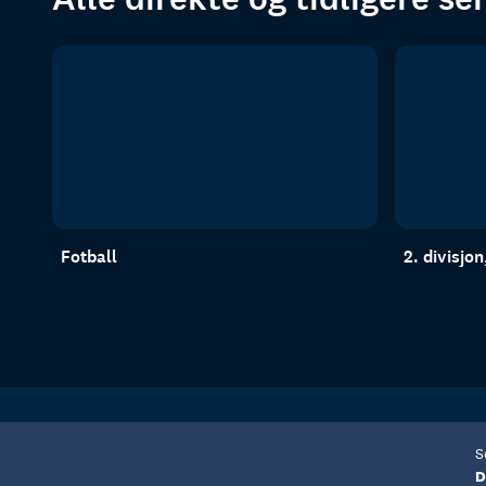
Fotball
2. divisjo
S
D