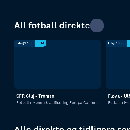
All fotball direkte
I dag 17:55
M
I dag 18:55
CFR Cluj - Tromsø
Fløya - Ul
Fotball
Menn
Kvalifisering Europa Conference League
Fotball
Me
Alle direkte og tidligere s