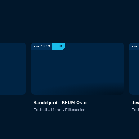
Fre. 18:40
M
Fre.
Sandefjord - KFUM Oslo
Je
Fotball
Menn
Eliteserien
Fot