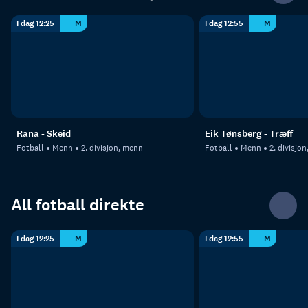
I dag 12:25
M
I dag 12:55
M
Rana - Skeid
Eik Tønsberg - Træff
Fotball
Menn
2. divisjon, menn
Fotball
Menn
2. divisjo
All fotball direkte
I dag 12:25
M
I dag 12:55
M