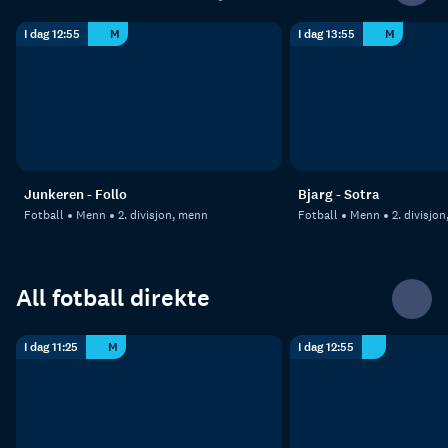
I dag 12:55
M
I dag 13:55
M
Junkeren - Follo
Bjarg - Sotra
Fotball
Menn
2. divisjon, menn
Fotball
Menn
2. divisjo
All fotball direkte
I dag 11:25
M
I dag 12:55