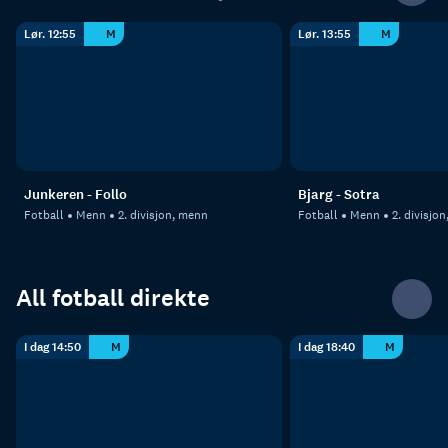
Lør. 12:55
M
Lør. 13:55
M
Junkeren - Follo
Bjarg - Sotra
Fotball
Menn
2. divisjon, menn
Fotball
Menn
2. divisjo
All fotball direkte
I dag 14:50
M
I dag 18:40
M