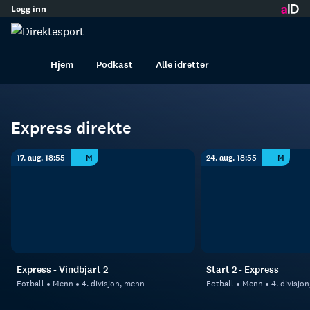
Logg inn
innhold
Express
Fotball
Menn
Hjem
Podkast
Alle idretter
Express direkte
17. aug. 18:55
M
24. aug. 18:55
M
Express - Vindbjart 2
Start 2 - Express
Fotball
Menn
4. divisjon, menn
Fotball
Menn
4. divisjo