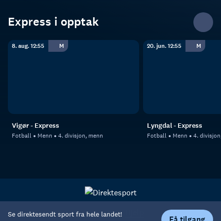
Express i opptak
8. aug. 12:55
M
20. jun. 12:55
M
Vigør - Express
Lyngdal - Express
Fotball
Menn
4. divisjon, menn
Fotball
Menn
4. divisjo
Personvern
Hjelp
Se direktesendt sport fra hele landet!
Få tilgang