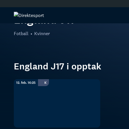
England J17
Fotball
Kvinner
England J17 i opptak
12. feb. 16:25
K