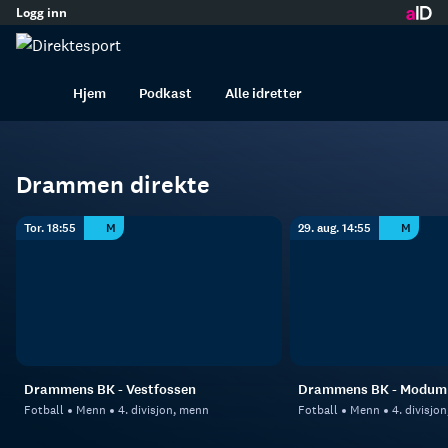
Logg inn
innhold
Drammen
Fotball
Menn
Hjem
Podkast
Alle idretter
Drammen direkte
Tor. 18:55
M
29. aug. 14:55
M
Drammens BK - Vestfossen
Drammens BK - Modum
Fotball
Menn
4. divisjon, menn
Fotball
Menn
4. divisjo