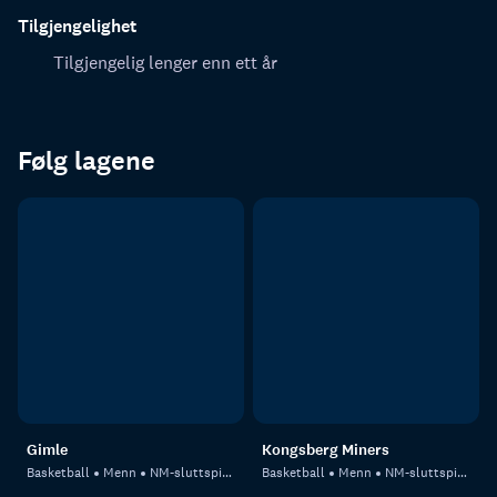
Tilgjengelighet
Tilgjengelig lenger enn ett år
Følg lagene
Gimle
Kongsberg Miners
Basketball
Menn
NM-sluttspill, menn
Basketball
Menn
NM-sluttspill, menn