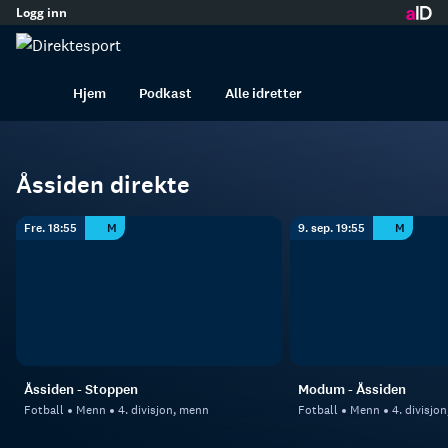
Logg inn
innhold
Åssiden
Fotball
Menn
Hjem
Podkast
Alle idretter
Åssiden direkte
Fre. 18:55
M
9. sep. 19:55
M
Åssiden - Stoppen
Modum - Åssiden
Fotball
Menn
4. divisjon, menn
Fotball
Menn
4. divisjo