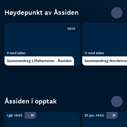
Høydepunkt av Åssiden
02:15
9 mnd siden
11 mnd siden
Sammendrag Lillehammer - Åssiden
Sammendrag Nordstran
Åssiden i opptak
I går 18:55
M
27. jun. 14:55
M