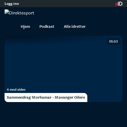
Logg inn
innhold
Høydepunkt av Stavanger
Oilers
Hjem
Podkast
Alle idretter
05:53
4 mnd siden
Sammendrag Storhamar - Stavanger Oilers