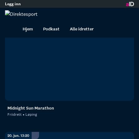
Logg inn
innhold
Løping i opptak
Hjem
Podkast
Alle idretter
20. jun. 17:45
Midnight Sun Marathon
Friidrett
Løping
20. jun. 13:20