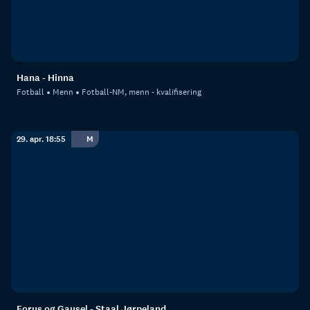
Hana - Hinna
Fotball
Menn
Fotball-NM, menn - kvalifisering
29. apr. 18:55
M
Forus og Gausel - Staal Jørpeland