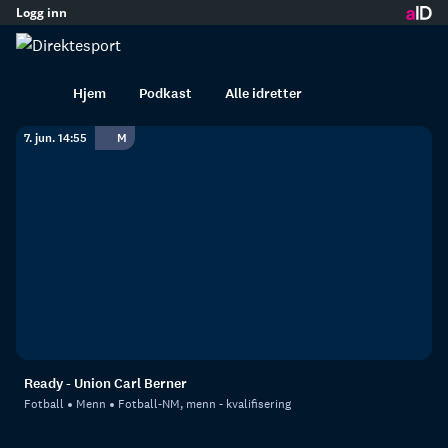
Logg inn
innhold
Fotball-NM, menn -
kvalifisering i opptak
Hjem
Podkast
Alle idretter
7. jun. 14:55
M
Ready - Union Carl Berner
Fotball
Menn
Fotball-NM, menn - kvalifisering