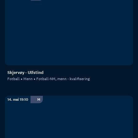
Skjervøy - Ulfstind
Fotball
Menn
Fotball-NM, menn - kvalifisering
14. mai 19:10
M