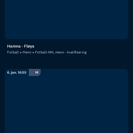
Hamna - Fløya
Fotball
Menn
Fotball-NM, menn - kvalifisering
6. jun. 16:55
M